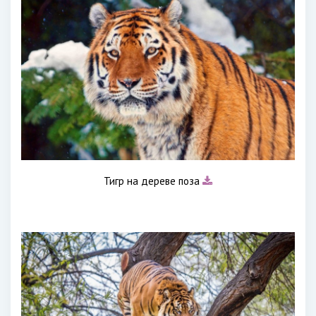
Тигр на дереве поза