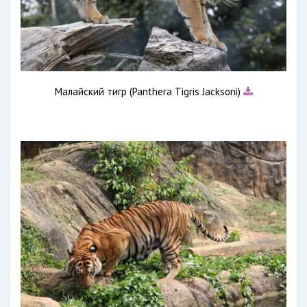
Малайский тигр (Panthera Tigris Jacksoni)