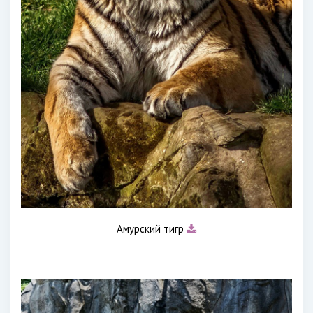
Амурский тигр