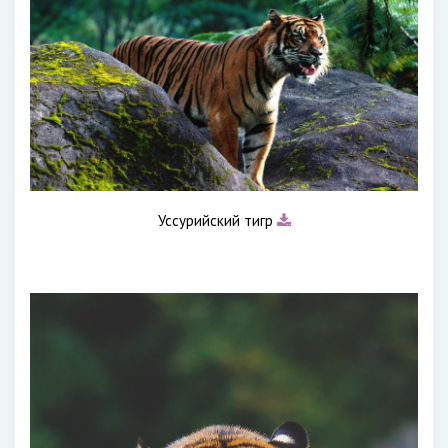
Уссурийский тигр