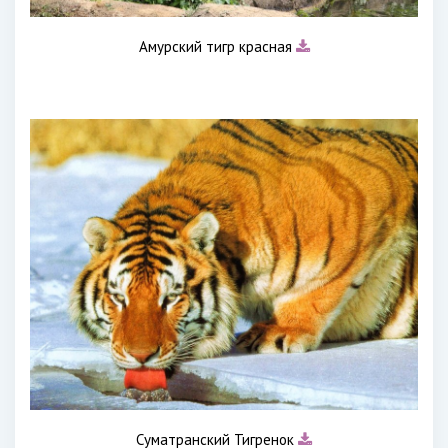
Амурский тигр красная
Суматранский Тигренок