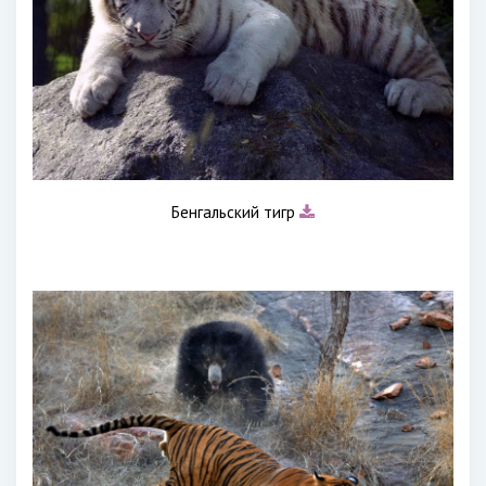
Бенгальский тигр