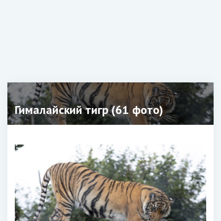
Гималайский тигр (61 фото)