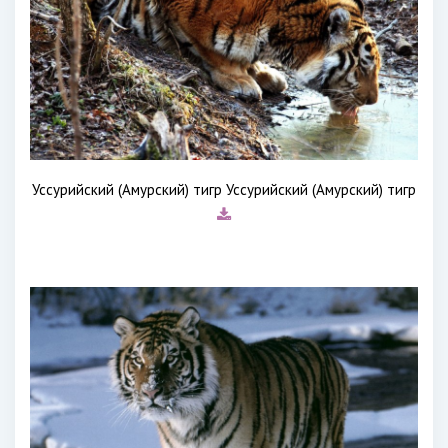
Уссурийский (Амурский) тигр Уссурийский (Амурский) тигр