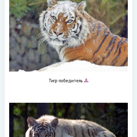
Тигр победитель