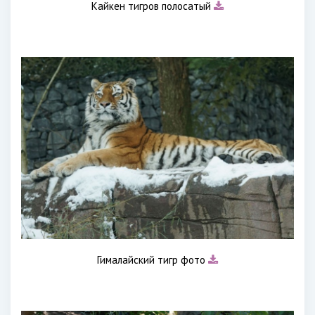
Кайкен тигров полосатый
Гималайский тигр фото