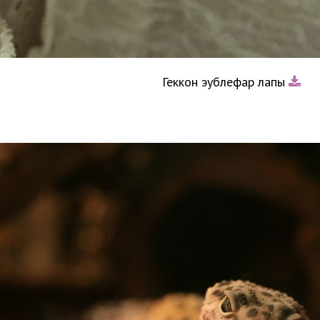
Геккон эублефар лапы