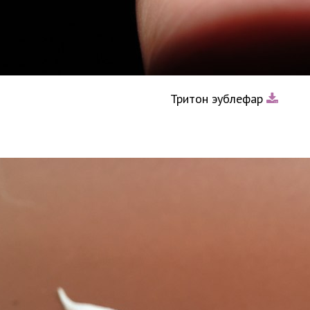
Тритон эублефар