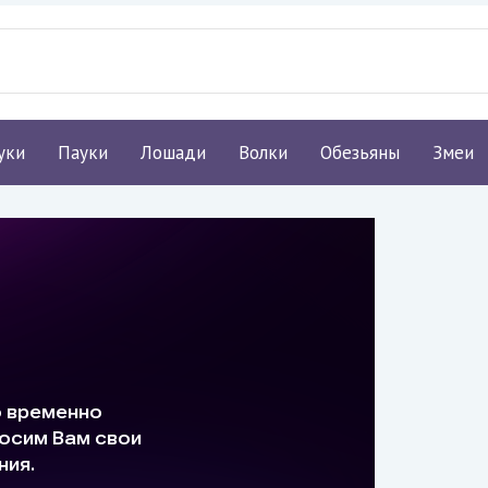
уки
Пауки
Лошади
Волки
Обезьяны
Змеи