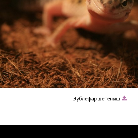
Эублефар детеныш