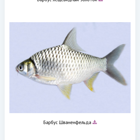
Барбус Шваненфельда