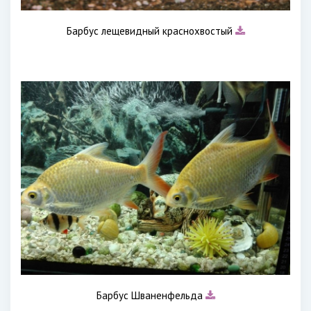
Барбус лещевидный краснохвостый
Барбус Шваненфельда