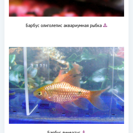
Барбус олиголепис аквариумная рыбка
Барбус линеатус