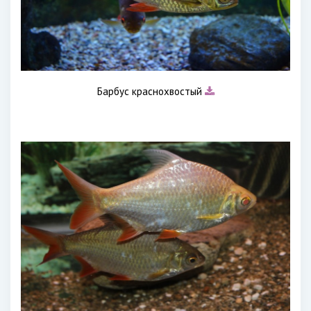
Барбус краснохвостый