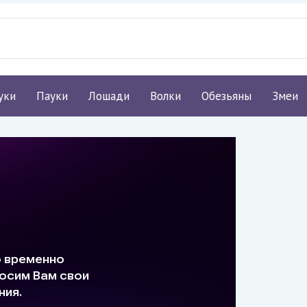
уки
Пауки
Лошади
Волки
Обезьяны
Змеи