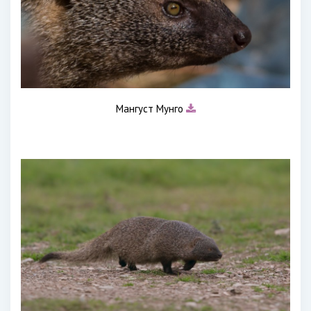
Мангуст Мунго