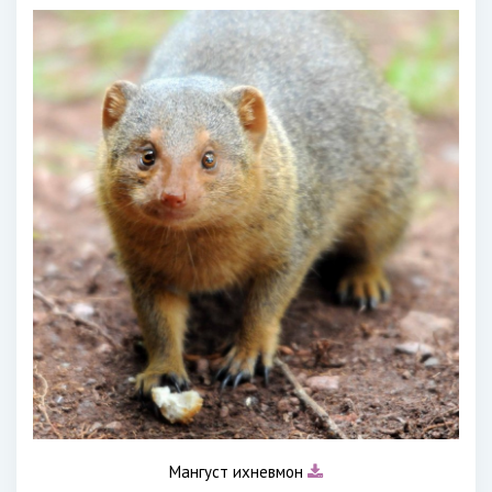
Мангуст ихневмон