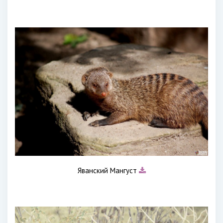
Яванский Мангуст