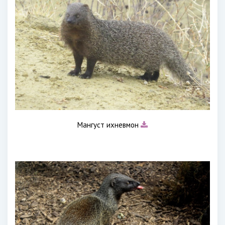
Мангуст ихневмон