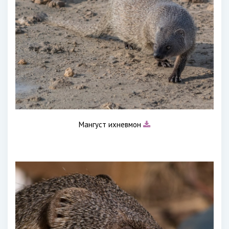
Мангуст ихневмон