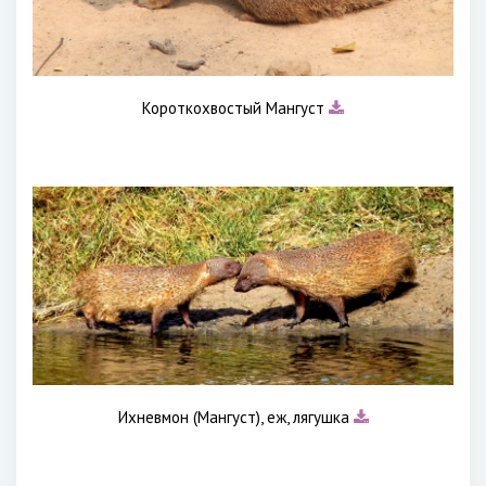
Короткохвостый Мангуст
Ихневмон (Мангуст), еж, лягушка