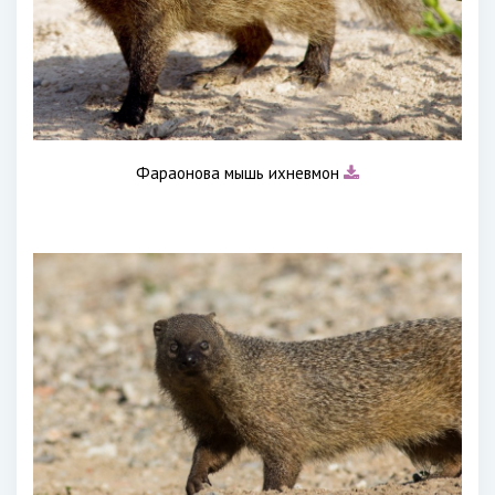
Фараонова мышь ихневмон