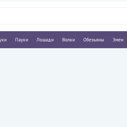
уки
Пауки
Лошади
Волки
Обезьяны
Змеи