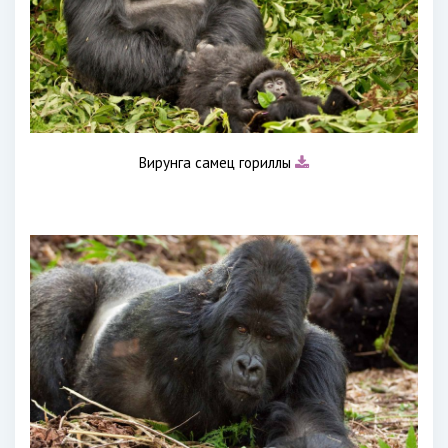
Вирунга самец гориллы