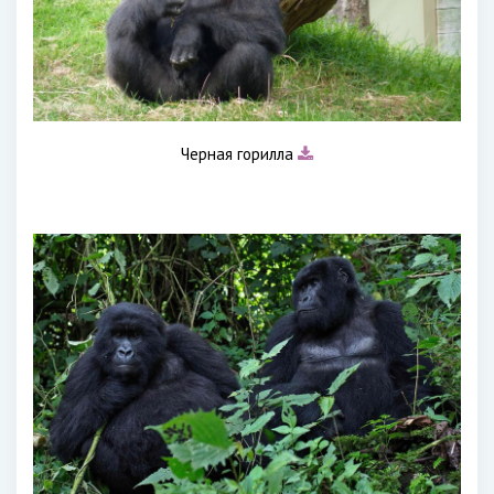
Черная горилла