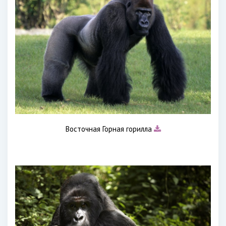
Восточная Горная горилла