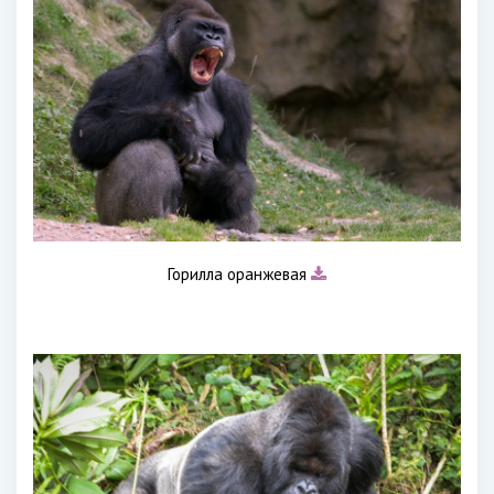
Горилла оранжевая