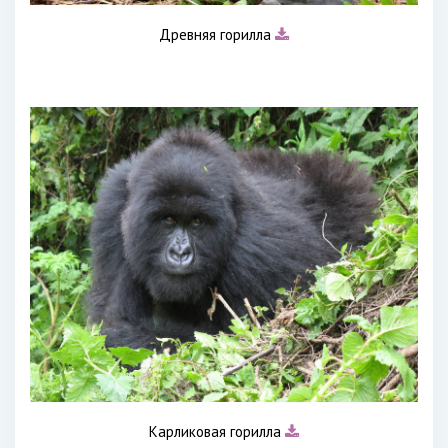
Древняя горилла
Карликовая горилла