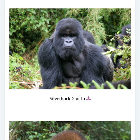
Silverback Gorilla