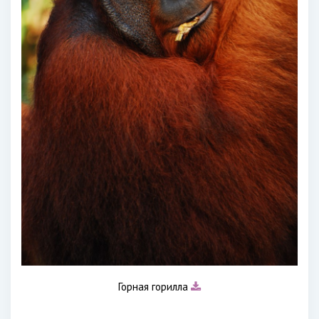
Горная горилла