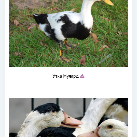
Утка Мулард