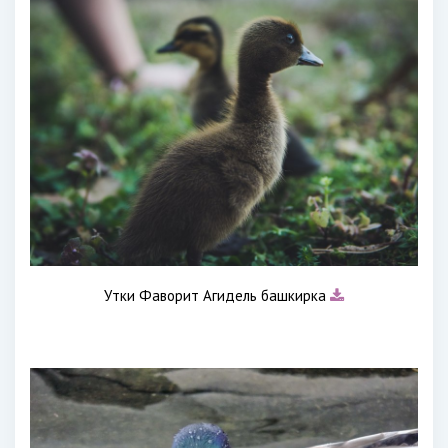
Утки Фаворит Агидель башкирка