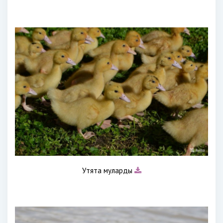
Утята муларды