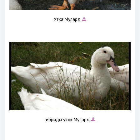
Утка Мулард
Гибриды уток Мулард