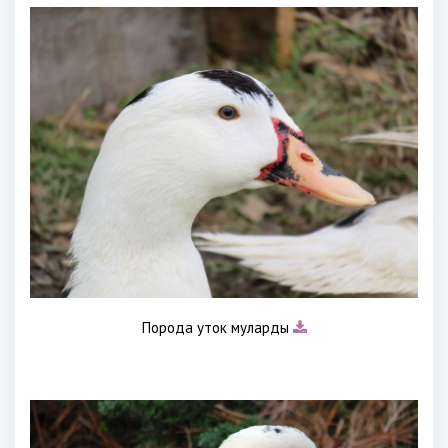
Порода уток муларды