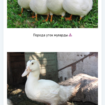
Порода уток муларды