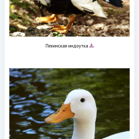
Пекинская индоутка