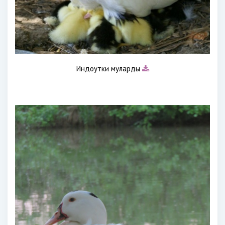
Индоутки муларды