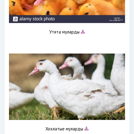
Утята муларды
Хохлатые муларды