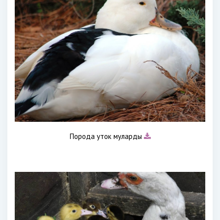
Порода уток муларды