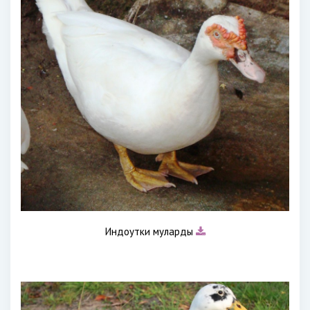
Индоутки муларды