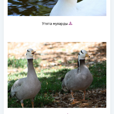
Утята муларды