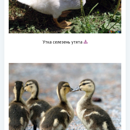
Утка селезень утята