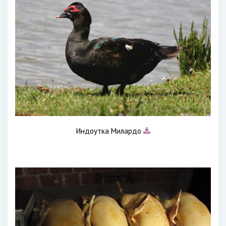
Индоутка Милардо