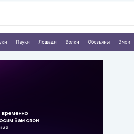
уки
Пауки
Лошади
Волки
Обезьяны
Змеи