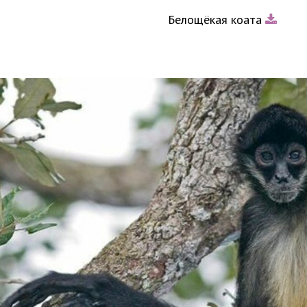
Белощёкая коата