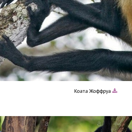
Коата Жоффруа