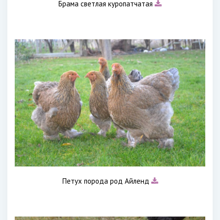
Брама светлая куропатчатая
Петух порода род Айленд