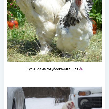
Куры Брама голубоокаймленная