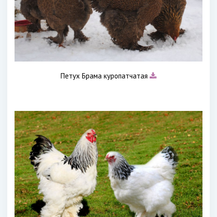
Петух Брама куропатчатая