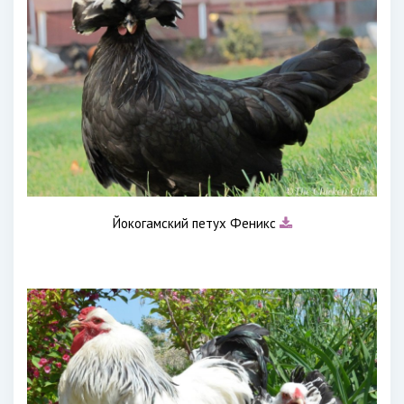
Йокогамский петух Феникс