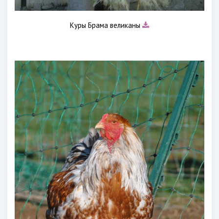
Куры Брама великаны