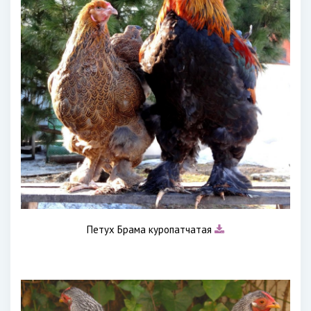
Петух Брама куропатчатая