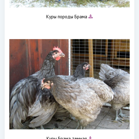
Куры породы Брама
Куры Брама темная