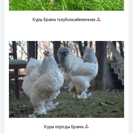
Куры Брама голубоокаймленная
Куры породы Брама