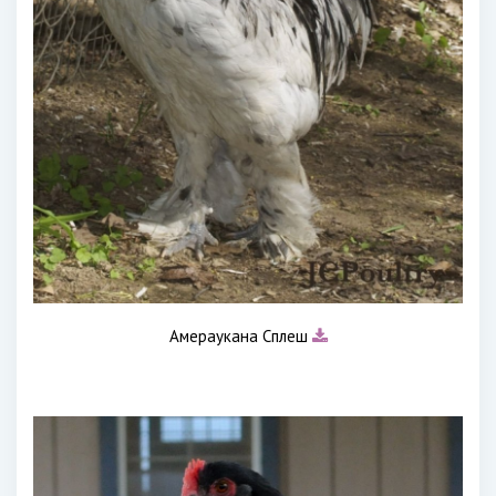
Амераукана Сплеш