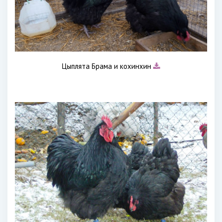
Цыплята Брама и кохинхин