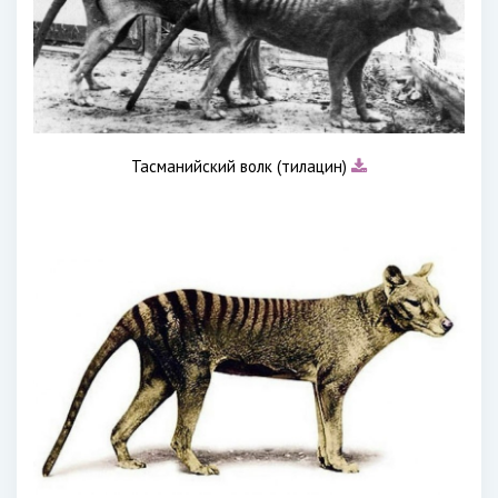
Тасманийский волк (тилацин)