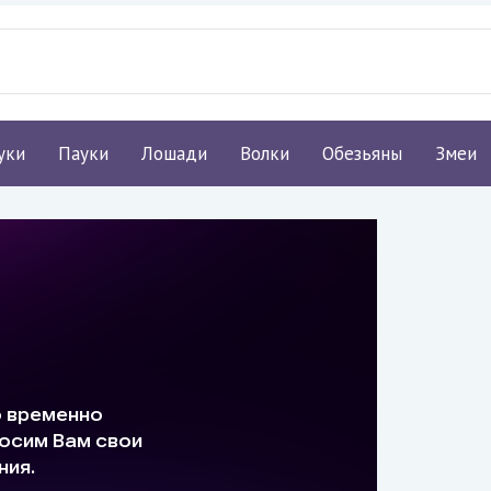
уки
Пауки
Лошади
Волки
Обезьяны
Змеи