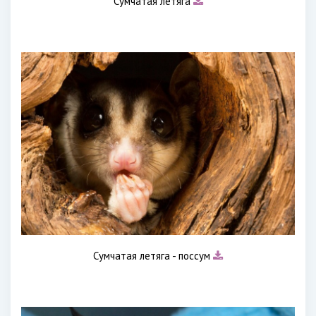
Сумчатая летяга
Сумчатая летяга - поссум