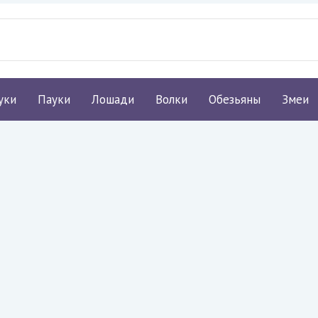
уки
Пауки
Лошади
Волки
Обезьяны
Змеи