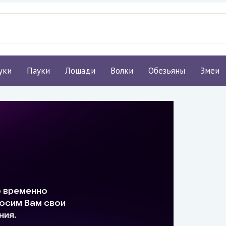
уки
Пауки
Лошади
Волки
Обезьяны
Змеи