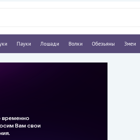
уки
Пауки
Лошади
Волки
Обезьяны
Змеи