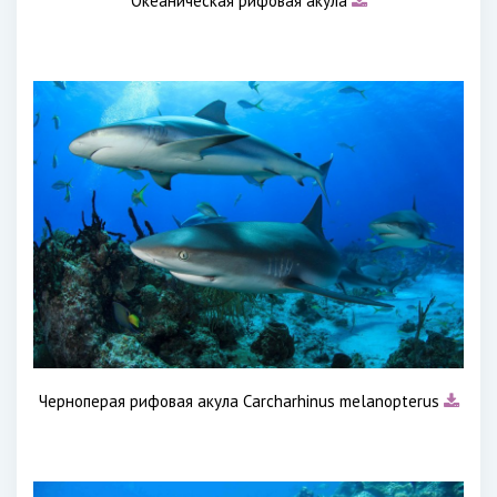
Океаническая рифовая акула
Черноперая рифовая акула Carcharhinus melanopterus