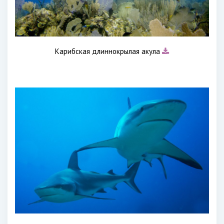
Карибская длиннокрылая акула