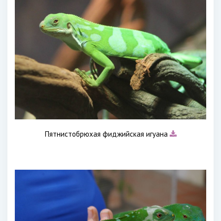
Пятнистобрюхая фиджийская игуана