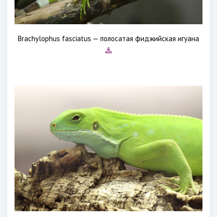
Brachylophus fasciatus — полосатая фиджийская игуана