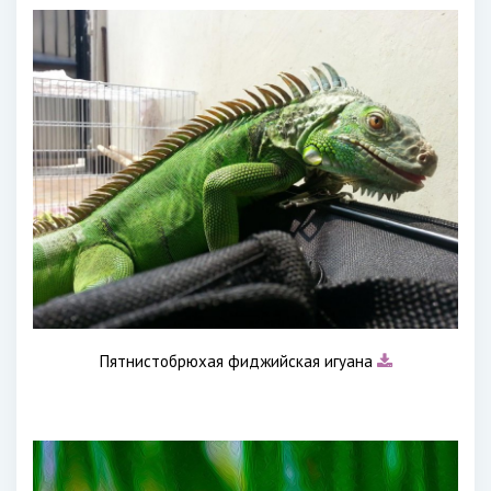
Пятнистобрюхая фиджийская игуана