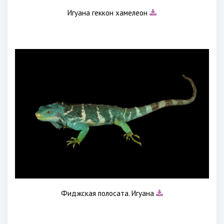
Игуана геккон хамелеон
Фиджская полосата. Игуана