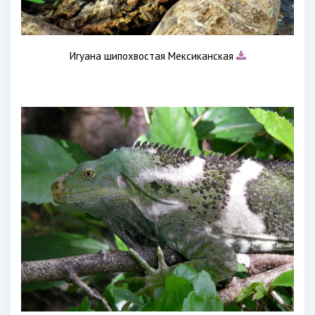
Игуана шипохвостая Мексиканская