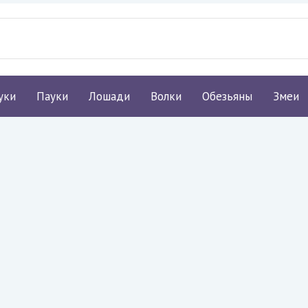
уки
Пауки
Лошади
Волки
Обезьяны
Змеи