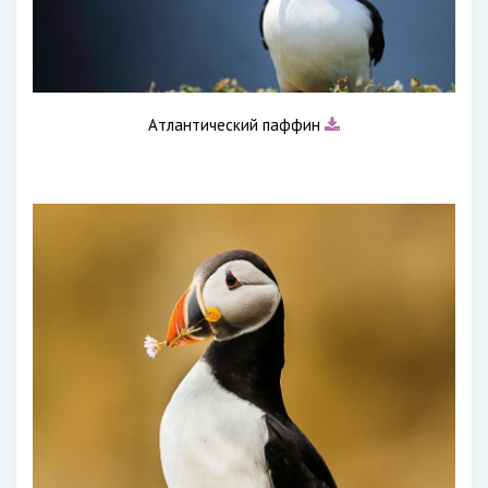
Атлантический паффин