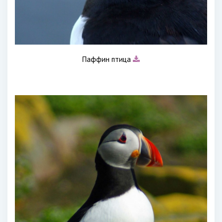
Паффин птица