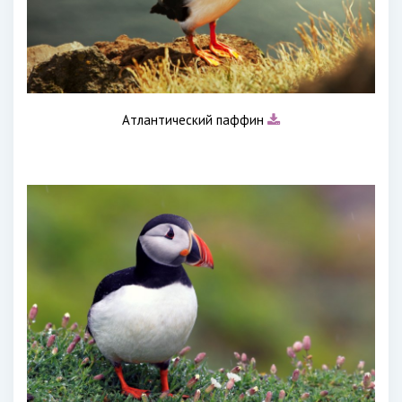
Атлантический паффин