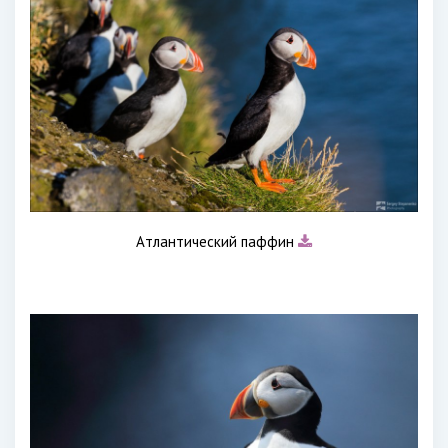
Атлантический паффин