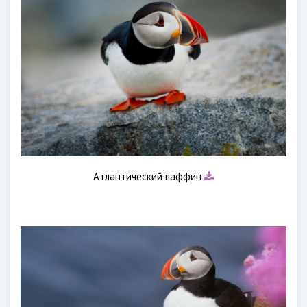
Атлантический паффин