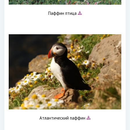
Паффин птица
Атлантический паффин