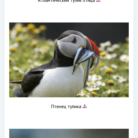
Атлантический тупик птица
Птенец тупика