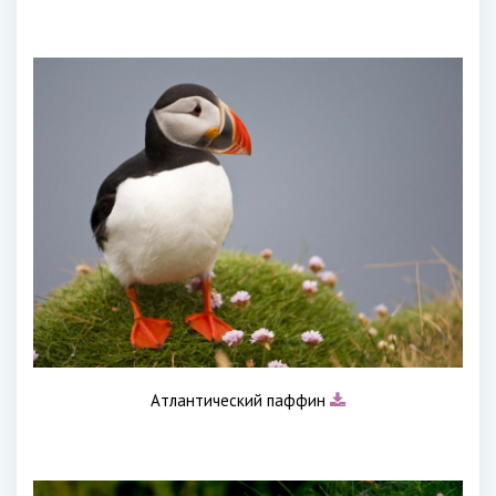
Атлантический паффин