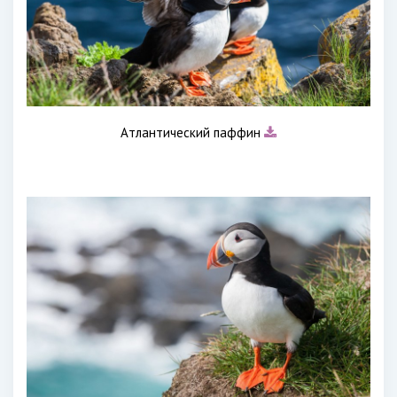
Атлантический паффин